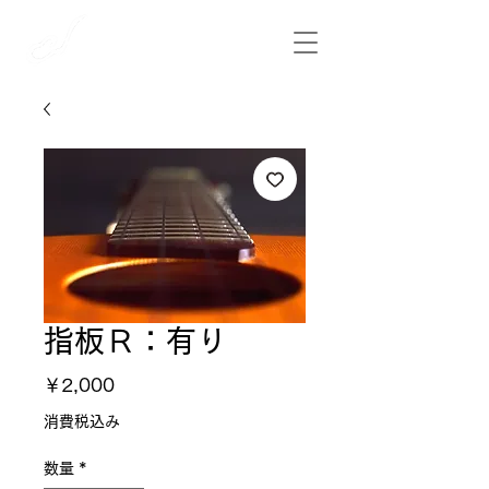
​彩雲弦楽器工房
指板Ｒ：有り
価
￥2,000
格
消費税込み
数量
*