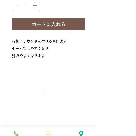
カートに入れる
指板にラウンドを付ける事により
セーハ等しやすくなり
弾きやすくなります
​彩雲弦楽器工房
〒990-2241
山形県山形市上東山888-1