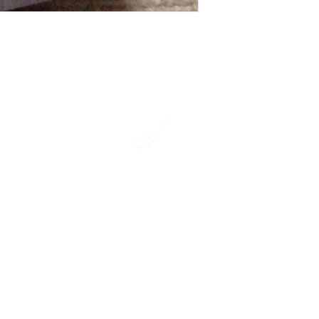
​彩雲弦楽器工房
〒990-2241
山形県山形市上東山888-1
TEL.090-7331-5316
ご予約無しでも対応しておりますが、
外出してしまうこともあります。
ご予約いただいたほうが確実です。
ぜひご利用ください。