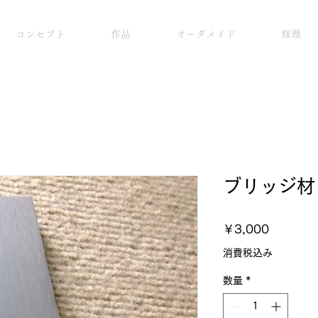
コンセプト
作品
オーダメイド
修理
ブリッジ材
価
￥3,000
格
消費税込み
数量
*