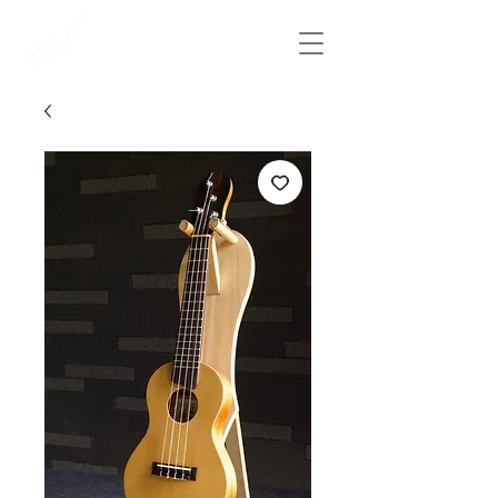
​彩雲弦楽器工房