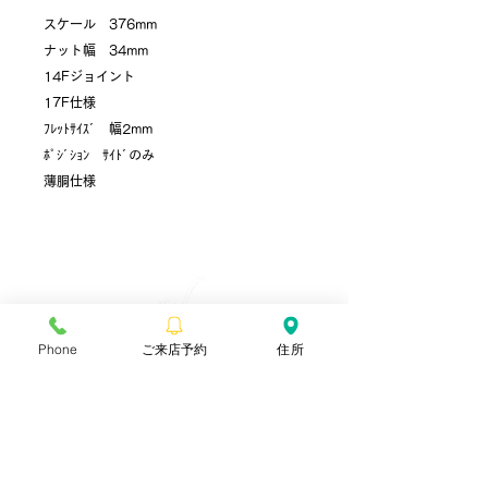
スケール 376mm
ナット幅 34mm
14Fジョイント
17F仕様
ﾌﾚｯﾄｻｲｽﾞ 幅2mm
ﾎﾟｼﾞｼｮﾝ ｻｲﾄﾞのみ
薄胴仕様
Phone
ご来店予約
住所
​彩雲弦楽器工房
〒990-2241
山形県山形市上東山888-1
TEL.090-7331-5316