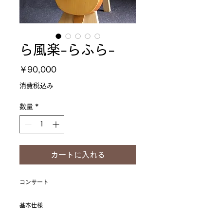
ら風楽-らふら-
価
￥90,000
格
消費税込み
数量
*
カートに入れる
コンサート
基本仕様