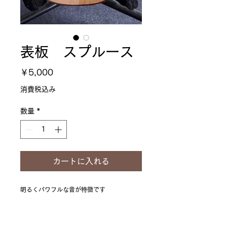
表板 スプルース
価
￥5,000
格
消費税込み
数量
*
カートに入れる
明るくパワフルな音が特徴です