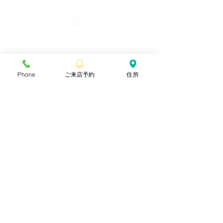
​彩雲弦楽器工房
〒990-2241
Phone
ご来店予約
住所
山形県山形市上東山888-1
TEL.090-7331-5316
ご予約無しでも対応しておりますが、
外出してしまうこともあります。
ご予約いただいたほうが確実です。
ぜひご利用ください。
​
​お急ぎの場合は、お電話にてお問い合わせください。
ご来店予約
特定商取引法に関する記載