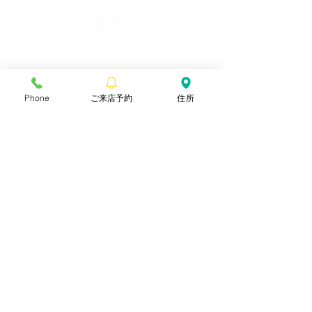
​彩雲弦楽器工房
〒990-2241
Phone
ご来店予約
住所
山形県山形市上東山888-1
TEL.090-7331-5316
ご予約無しでも対応しておりますが、
外出してしまうこともあります。
ご予約いただいたほうが確実です。
ぜひご利用ください。
​
​お急ぎの場合は、お電話にてお問い合わせください。
ご来店予約
特定商取引法に関する記載
​privacy policy