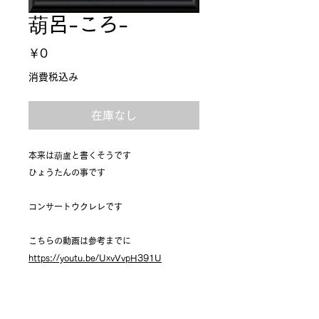
葫呂-ころ-
価
￥0
格
消費税込み
在庫なし
本来は葫盧と書くそうです
ひょうたんの事です
コンサートウクレレです
こちらの動画は参考までに
https://youtu.be/UxvVvpH391U