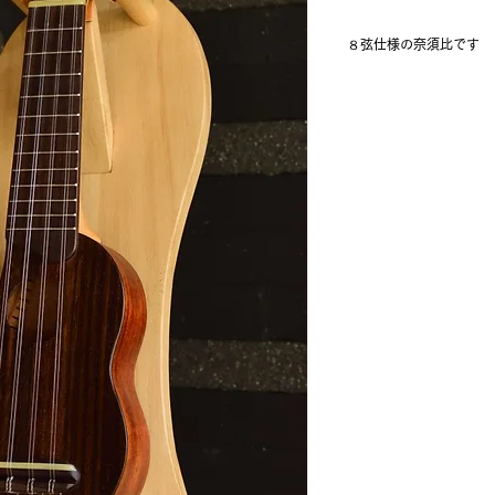
８弦仕様の奈須比です
複弦４コースの８弦
チューニングは通常
C-E-Aですが４コー
せです。
お好みでHigh-G２
しれません。
その場合はナットの
す。