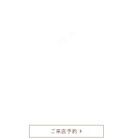
​彩雲弦楽器工房
〒990-2241
山形県山形市上東山888-1
TEL.090-7331-5316
ご予約無しでも対応しておりますが、
外出してしまうこともあります。
ご予約いただいたほうが確実です。
ぜひご利用ください。
​
​お急ぎの場合は、お電話にてお問い合わせください。
ご来店予約