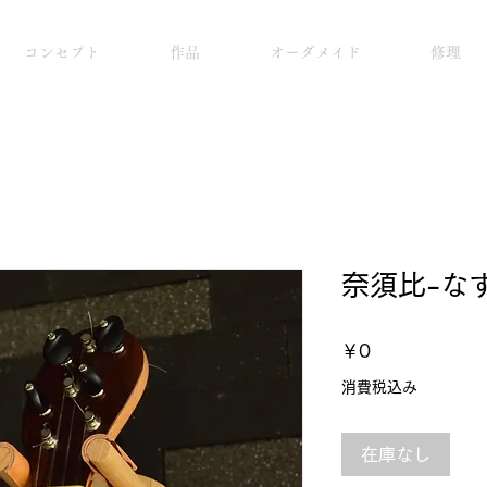
コンセプト
作品
オーダメイド
修理
奈須比-なす
価
￥0
格
消費税込み
在庫なし