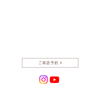
​彩雲弦楽器工房
〒990-2241
山形県山形市上東山888-1
TEL.090-7331-5316
ご予約無しでも対応しておりますが、
外出してしまうこともあります。
ご予約いただいたほうが確実です。
ぜひご利用ください。
​
​お急ぎの場合は、お電話にてお問い合わせください。
ご来店予約
特定商取引法に関する記載
​privacy policy