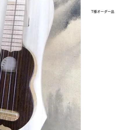
T様オーダー品
エボニー＆アイボリ
も言いましょうか。
白と黒（茶）で構成
す。
飾っておくだけで目
４弦は複弦になっていて
す。
主弦と複弦の間隔を
す事もできるし、片
オーダー主様の独自
クレレに仕上がって