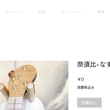
コンセプト
作品
オーダメイド
修理
奈須比-なす
価
￥0
格
消費税込み
在庫なし