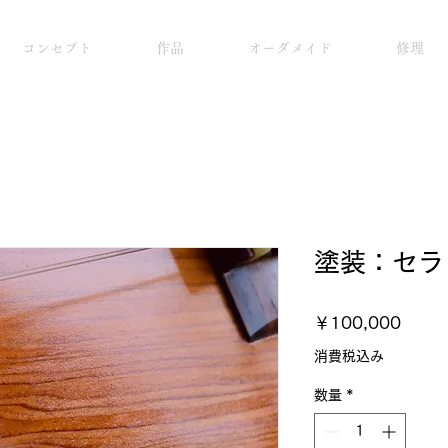
コンセプト
作品
オーダメイド
修理
塗装：セラ
価
￥100,000
格
消費税込み
数量
*